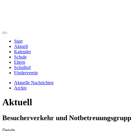
Start
Aktuell
Kalender
Schule
Eltern
Schulhof
Förderverein
Aktuelle Nachrichten
Archiv
Aktuell
Besucherverkehr und Notbetreuungsgrup
Details