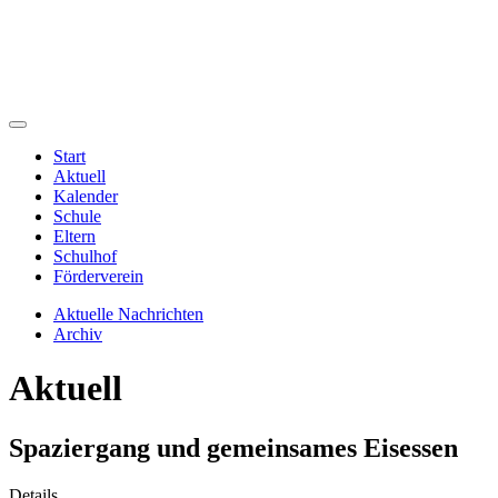
Start
Aktuell
Kalender
Schule
Eltern
Schulhof
Förderverein
Aktuelle Nachrichten
Archiv
Aktuell
Spaziergang und gemeinsames Eisessen
Details